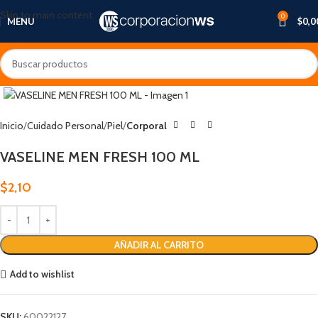
Skip to main content
0
MENU
$
0,0
Inicio
Cuidado Personal
Piel
Corporal
VASELINE MEN FRESH 100 ML
$
2,10
AÑADIR AL CARRITO
Add to wishlist
SKU:
60022127