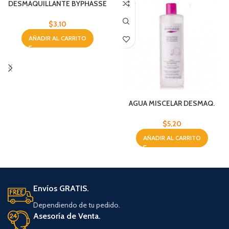
DESMAQUILLANTE BYPHASSE
VIT.E 500 ML
$
3,10
AÑADIR AL CARRITO
AGUA MISCELAR DESMAQ.
BYPHASSE 500ML
$
5,20
AÑADIR AL CARRITO
Envíos GRATIS.
Dependiendo de tu pedido.
Asesoría de Venta.