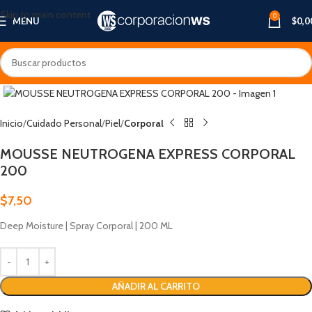
Skip to main content
0
MENU
$
0,0
Inicio
Cuidado Personal
Piel
Corporal
MOUSSE NEUTROGENA EXPRESS CORPORAL
200
$
7,50
Deep Moisture | Spray Corporal | 200 ML
AÑADIR AL CARRITO