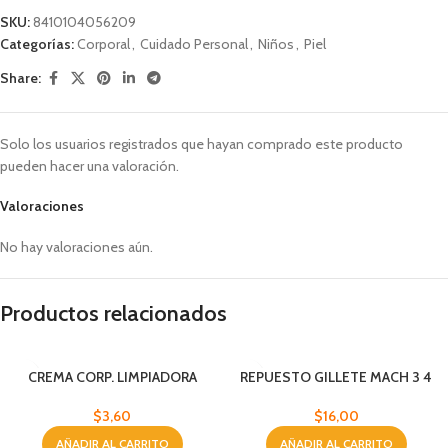
SKU:
8410104056209
Categorías:
Corporal
,
Cuidado Personal
,
Niños
,
Piel
Share:
Solo los usuarios registrados que hayan comprado este producto
pueden hacer una valoración.
Valoraciones
No hay valoraciones aún.
Productos relacionados
CREMA CORP. LIMPIADORA
REPUESTO GILLETE MACH 3 4
BYPHASSE 500 ML
UND
$
3,60
$
16,00
AÑADIR AL CARRITO
AÑADIR AL CARRITO