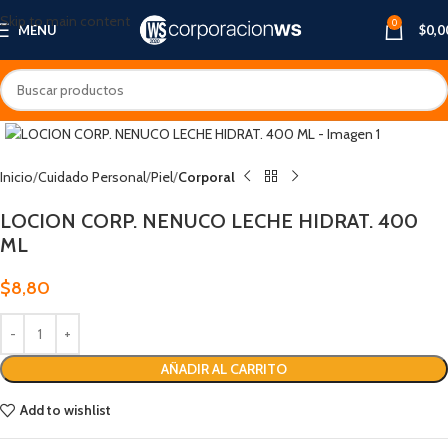
Skip to main content
0
MENU
$
0,0
Inicio
Cuidado Personal
Piel
Corporal
LOCION CORP. NENUCO LECHE HIDRAT. 400
ML
$
8,80
AÑADIR AL CARRITO
Add to wishlist