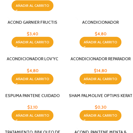
AÑADIR AL CARRITO
ACOND GARNIER FRUCTIS
ACONDICIONADOR
FORTIFIC 200 ML
INSTANTANEO LOV’YC 300 ML
$
3,40
$
4,80
AÑADIR AL CARRITO
AÑADIR AL CARRITO
ACONDICIONADOR LOV’YC
ACONDICIONADOR REPARADOR
INSTANTANEO 300 ML
INSIGHT 400 ML
$
4,80
$
14,80
AÑADIR AL CARRITO
AÑADIR AL CARRITO
ESPUMA PANTENE CUIDADO
SHAM PALMOLIVE OPTIMS KERAT
CLASICO 180 ML
SACHET 10 ML
$
2,10
$
0,30
AÑADIR AL CARRITO
AÑADIR AL CARRITO
TRATAMIENTO, BBK OLEO DE
ACOND. PANTENE MENTA &