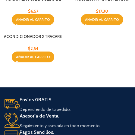
COCO 240 ML
GINSENG 1.13L
$
6,57
$
17,30
AÑADIR AL CARRITO
AÑADIR AL CARRITO
ACONDICIONADOR XTRACARE
LAVANDA 665 ML
$
2,54
AÑADIR AL CARRITO
Envíos GRATIS.
Dependiendo de tu pedido.
Asesoría de Venta.
Seguimiento y asesoría en todo momento.
Pagos Sencillos.