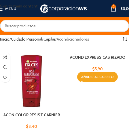
Skip to main content
0
MENU
$
0,0
Inicio
Cuidado Personal
Capilar
Acondicionadores
ACOND EXPRESS CAB RIZADO
BYPHASSE 400 ML
$
5,90
AÑADIR AL CARRITO
ACON COLOR RESIST GARNIER
FRUCTIS 200 M
$
3,40