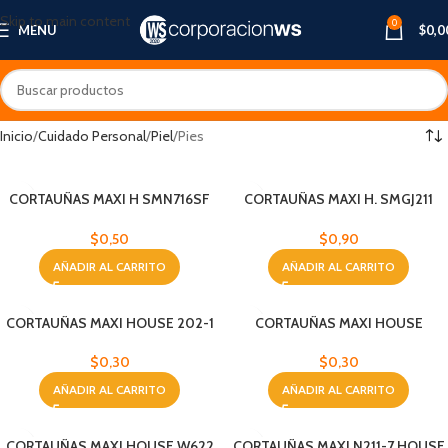
Skip to main content
0
MENU
$
0,0
Inicio
Cuidado Personal
Piel
Pies
CORTAUÑAS MAXI H SMN716SF
CORTAUÑAS MAXI H. SMGJ211
C/LUPA
GOMA
$
0,50
$
0,90
AÑADIR AL CARRITO
AÑADIR AL CARRITO
CORTAUÑAS MAXI HOUSE 202-1
CORTAUÑAS MAXI HOUSE
BEBES
SM202YM BEBES
$
0,30
$
0,30
AÑADIR AL CARRITO
AÑADIR AL CARRITO
CORTAUÑAS MAXI HOUSE W622
CORTAUÑAS MAXI N211-7 HOUSE