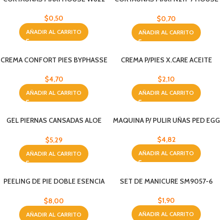
N211
$
0,50
$
0,70
AÑADIR AL CARRITO
AÑADIR AL CARRITO
CREMA CONFORT PIES BYPHASSE
CREMA P/PIES X.CARE ACEITE
150 ML
D/ARBOL D/TE
$
4,70
$
2,10
AÑADIR AL CARRITO
AÑADIR AL CARRITO
GEL PIERNAS CANSADAS ALOE
MAQUINA P/ PULIR UÑAS PED EGG
BABARIA
$
4,82
$
5,29
AÑADIR AL CARRITO
AÑADIR AL CARRITO
PEELING DE PIE DOBLE ESENCIA
SET DE MANICURE SM9057-6
DEARDERM
$
1,90
$
8,00
AÑADIR AL CARRITO
AÑADIR AL CARRITO