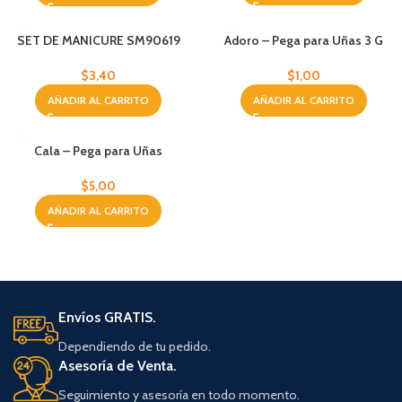
SET DE MANICURE SM90619
Adoro – Pega para Uñas 3 G
$
3,40
$
1,00
AÑADIR AL CARRITO
AÑADIR AL CARRITO
Cala – Pega para Uñas
$
5,00
AÑADIR AL CARRITO
Envíos GRATIS.
Dependiendo de tu pedido.
Asesoría de Venta.
Seguimiento y asesoría en todo momento.