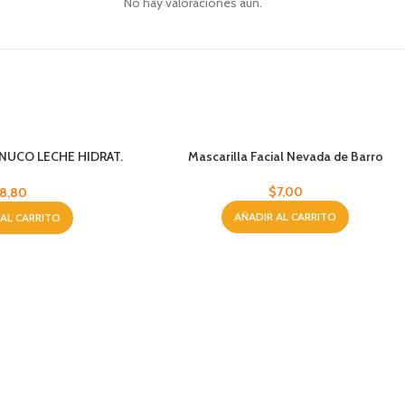
No hay valoraciones aún.
NUCO LECHE HIDRAT.
Mascarilla Facial Nevada de Barro
00 ML
$
7,00
8,80
AÑADIR AL CARRITO
 AL CARRITO