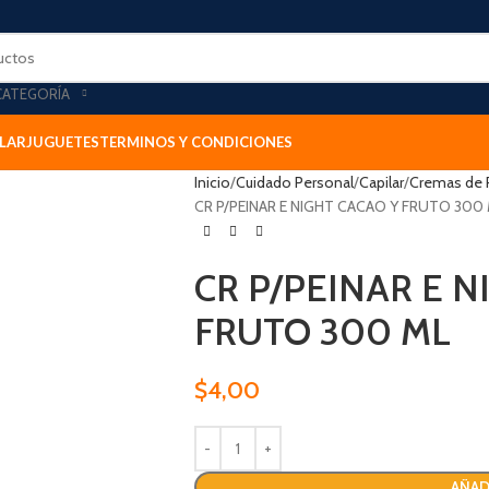
CATEGORÍA
LAR
JUGUETES
TERMINOS Y CONDICIONES
Inicio
Cuidado Personal
Capilar
Cremas de 
CR P/PEINAR E NIGHT CACAO Y FRUTO 300
CR P/PEINAR E N
FRUTO 300 ML
$
4,00
AÑAD