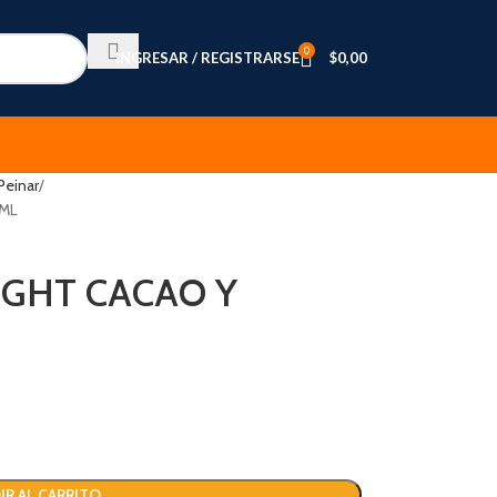
0
INGRESAR / REGISTRARSE
$
0,00
Peinar
 ML
IGHT CACAO Y
IR AL CARRITO