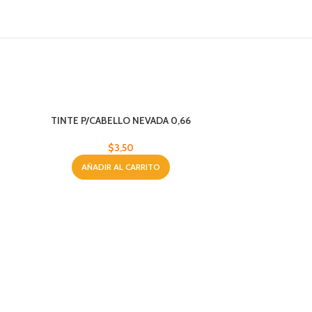
TINTE P/CABELLO NEVADA 0,66
$
3,50
AÑADIR AL CARRITO
TINTE P/