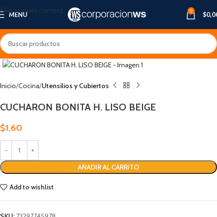
Skip to main content
0
MENU
$
0,0
Inicio
Cocina
Utensilios y Cubiertos
CUCHARON BONITA H. LISO BEIGE
$
1,60
AÑADIR AL CARRITO
Add to wishlist
SKU:
73297745978