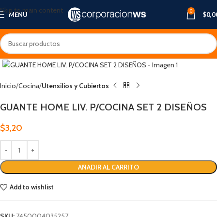
Skip to main content
0
MENU
$
0,0
Inicio
Cocina
Utensilios y Cubiertos
GUANTE HOME LIV. P/COCINA SET 2 DISEÑOS
$
3,20
AÑADIR AL CARRITO
Add to wishlist
SKU:
7450004035257