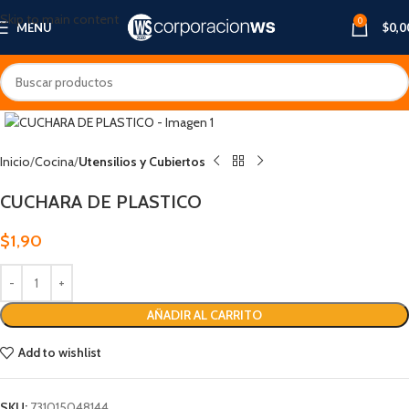
Skip to main content
0
MENU
$
0,0
Inicio
Cocina
Utensilios y Cubiertos
CUCHARA DE PLASTICO
$
1,90
AÑADIR AL CARRITO
Add to wishlist
SKU:
731015048144