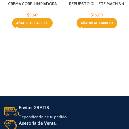
CREMA CORP. LIMPIADORA
REPUESTO GILLETE MACH 3 4
BYPHASSE 500 ML
UND
$
3,60
$
16,00
AÑADIR AL CARRITO
AÑADIR AL CARRITO
Envíos GRATIS.
Dependiendo de tu pedido.
Asesoría de Venta.