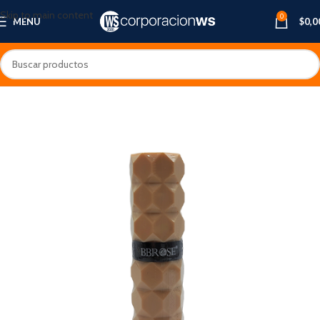
Skip to main content
0
MENU
$
0,0