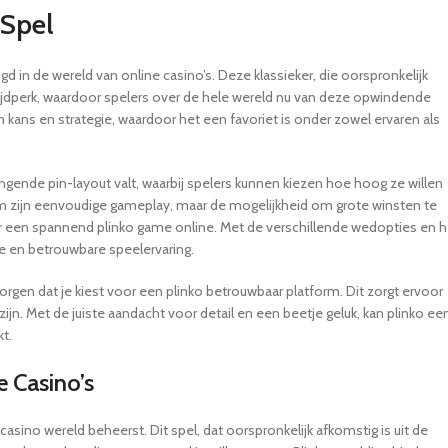
 Spel
gd in de wereld van online casino’s. Deze klassieker, die oorspronkelijk
e tijdperk, waardoor spelers over de hele wereld nu van deze opwindende
kans en strategie, waardoor het een favoriet is onder zowel ervaren als
ngende pin-layout valt, waarbij spelers kunnen kiezen hoe hoog ze willen
m zijn eenvoudige gameplay, maar de mogelijkheid om grote winsten te
r een spannend plinko game online. Met de verschillende wedopties en h
e en betrouwbare speelervaring.
orgen dat je kiest voor een plinko betrouwbaar platform. Dit zorgt ervoor
t zijn. Met de juiste aandacht voor detail en een beetje geluk, kan plinko ee
kt.
e Casino’s
asino wereld beheerst. Dit spel, dat oorspronkelijk afkomstig is uit de