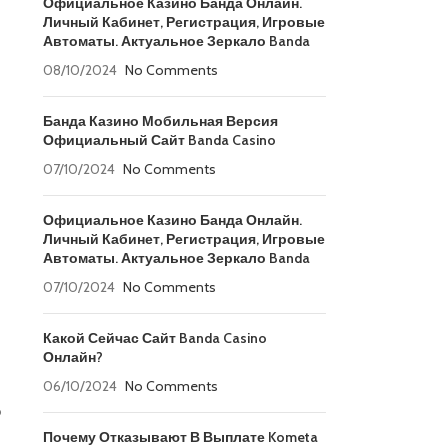
Официальное Казино Банда Онлайн.
Личный Кабинет, Регистрация, Игровые
Автоматы. Актуальное Зеркало Banda
08/10/2024
No Comments
Банда Казино Мобильная Версия
Официальный Сайт Banda Casino
07/10/2024
No Comments
Официальное Казино Банда Онлайн.
Личный Кабинет, Регистрация, Игровые
Автоматы. Актуальное Зеркало Banda
07/10/2024
No Comments
Какой Сейчас Сайт Banda Casino
Онлайн?
06/10/2024
No Comments
o
Почему Отказывают В Выплате Kometa