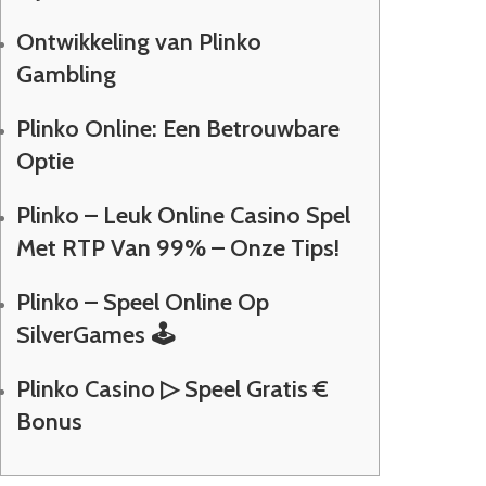
Ontwikkeling van Plinko
Gambling
Plinko Online: Een Betrouwbare
Optie
Plinko – Leuk Online Casino Spel
Met RTP Van 99% – Onze Tips!
Plinko – Speel Online Op
SilverGames 🕹️
Plinko Casino ▷ Speel Gratis €
Bonus