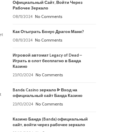
Официальный Сайт, Войти Через
Рабочее Зеркало
08/11/2024
No Comments
Как Отыграть Бонус Драгон Мани?
et
08/11/2024
No Comments
Игровой автомат Legacy of Dead –
Играть в слот бесплатно в Банда
Казино
23/10/2024
No Comments
Banda Casino зеркало ᐈ Вход на
t
официальный сайт Банда Казино
23/10/2024
No Comments
Казино Банда (Banda) официальный
сайт, войти через рабочее зеркало