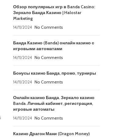
Обзор популярных игр в Banda Casino:
Зеркало Банда Казино | Halostar
Marketing
14/11/2024
No Comments
Банда Казино (Banda) онлайн казино с
игровыми автоматами
14/11/2024
No Comments
Бонусы казино Банда, промо, турниры
14/11/2024
No Comments
Онлайн казино Банда. Зеркало казино
Banda. Личный кабинет, регистрация,
игровые автоматы
ő
14/11/2024
No Comments
Казино Драгон Мани (Dragon Money)