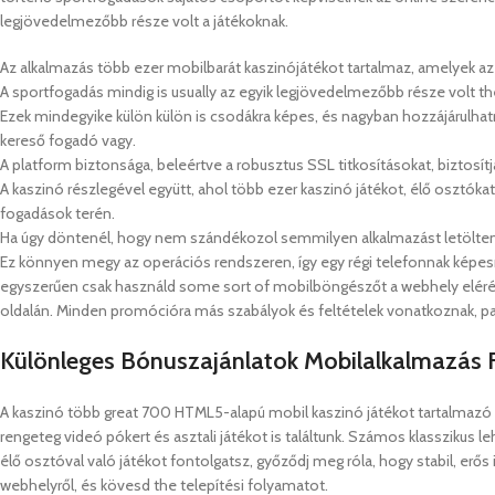
legjövedelmezőbb része volt a játékoknak.
Az alkalmazás több ezer mobilbarát kaszinójátékot tartalmaz, amelyek az
A sportfogadás mindig is usually az egyik legjövedelmezőbb része volt th
Ezek mindegyike külön külön is csodákra képes, és nagyban hozzájárulhatna
kereső fogadó vagy.
A platform biztonsága, beleértve a robusztus SSL titkosításokat, biztosí
A kaszinó részlegével együtt, ahol több ezer kaszinó játékot, élő osztókat
fogadások terén.
Ha úgy döntenél, hogy nem szándékozol semmilyen alkalmazást letölten
Ez könnyen megy az operációs rendszeren, így egy régi telefonnak képesn
egyszerűen csak használd some sort of mobilböngészőt a webhely eléré
oldalán. Minden promócióra más szabályok és feltételek vonatkoznak, par
Különleges Bónuszajánlatok Mobilalkalmazás 
A kaszinó több great 700 HTML5-alapú mobil kaszinó játékot tartalmazó l
rengeteg videó pókert és asztali játékot is találtunk. Számos klasszikus le
élő osztóval való játékot fontolgatsz, győződj meg róla, hogy stabil, erős 
webhelyről, és kövesd the telepítési folyamatot.