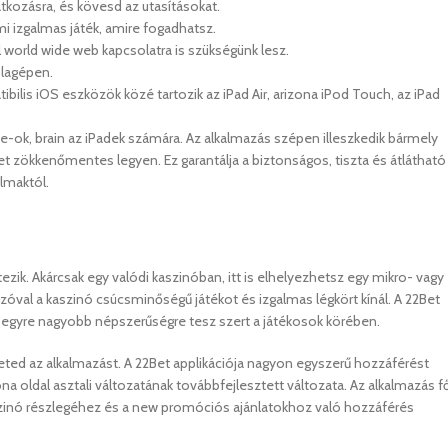
atkozásra, és kövesd az utasításokat.
i izgalmas játék, amire fogadhatsz.
l world wide web kapcsolatra is szükségünk lesz.
blagépen.
bilis iOS eszközök közé tartozik az iPad Air, arizona iPod Touch, az iPad
e-ok, brain az iPadek számára. Az alkalmazás szépen illeszkedik bármely
t zökkenőmentes legyen. Ez garantálja a biztonságos, tiszta és átlátható
lmaktól.
ezik. Akárcsak egy valódi kaszinóban, itt is elhelyezhetsz egy mikro- vagy
óval a kaszinó csúcsminőségű játékot és izgalmas légkört kínál. A 22Bet
e egyre nagyobb népszerűségre tesz szert a játékosok körében.
ted az alkalmazást. A 22Bet applikációja nagyon egyszerű hozzáférést
zona oldal asztali változatának továbbfejlesztett változata. Az alkalmazás f
szinó részlegéhez és a new promóciós ajánlatokhoz való hozzáférés