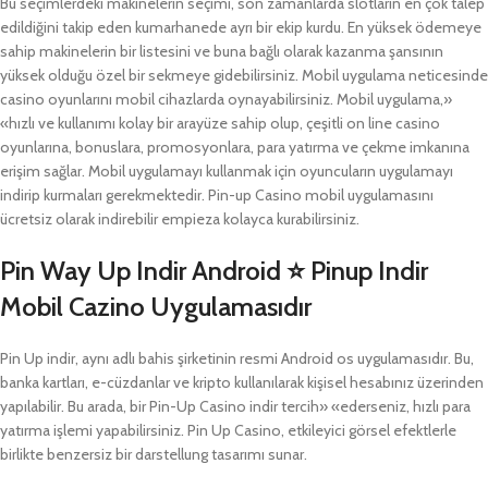
Bu seçimlerdeki makinelerin seçimi, son zamanlarda slotların en çok talep
edildiğini takip eden kumarhanede ayrı bir ekip kurdu. En yüksek ödemeye
sahip makinelerin bir listesini ve buna bağlı olarak kazanma şansının
yüksek olduğu özel bir sekmeye gidebilirsiniz. Mobil uygulama neticesinde
casino oyunlarını mobil cihazlarda oynayabilirsiniz. Mobil uygulama,»
«hızlı ve kullanımı kolay bir arayüze sahip olup, çeşitli on line casino
oyunlarına, bonuslara, promosyonlara, para yatırma ve çekme imkanına
erişim sağlar. Mobil uygulamayı kullanmak için oyuncuların uygulamayı
indirip kurmaları gerekmektedir. Pin-up Casino mobil uygulamasını
ücretsiz olarak indirebilir empieza kolayca kurabilirsiniz.
Pin Way Up Indir Android ⭐️ Pinup Indir
Mobil Cazino Uygulamasıdır
Pin Up indir, aynı adlı bahis şirketinin resmi Android os uygulamasıdır. Bu,
banka kartları, e-cüzdanlar ve kripto kullanılarak kişisel hesabınız üzerinden
yapılabilir. Bu arada, bir Pin-Up Casino indir tercih» «ederseniz, hızlı para
yatırma işlemi yapabilirsiniz. Pin Up Casino, etkileyici görsel efektlerle
birlikte benzersiz bir darstellung tasarımı sunar.