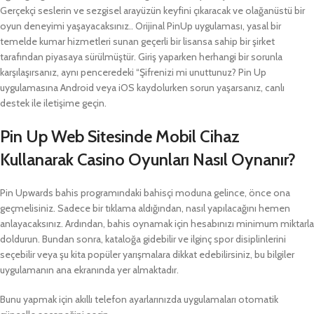
Gerçekçi seslerin ve sezgisel arayüzün keyfini çıkaracak ve olağanüstü bir
oyun deneyimi yaşayacaksınız.. Orijinal PinUp uygulaması, yasal bir
temelde kumar hizmetleri sunan geçerli bir lisansa sahip bir şirket
tarafından piyasaya sürülmüştür. Giriş yaparken herhangi bir sorunla
karşılaşırsanız, aynı penceredeki “Şifrenizi mi unuttunuz? Pin Up
uygulamasına Android veya iOS kaydolurken sorun yaşarsanız, canlı
destek ile iletişime geçin.
Pin Up Web Sitesinde Mobil Cihaz
Kullanarak Casino Oyunları Nasıl Oynanır?
Pin Upwards bahis programındaki bahisçi moduna gelince, önce ona
geçmelisiniz. Sadece bir tıklama aldığından, nasıl yapılacağını hemen
anlayacaksınız. Ardından, bahis oynamak için hesabınızı minimum miktarla
doldurun. Bundan sonra, kataloğa gidebilir ve ilginç spor disiplinlerini
seçebilir veya şu kita popüler yarışmalara dikkat edebilirsiniz, bu bilgiler
uygulamanın ana ekranında yer almaktadır.
Bunu yapmak için akıllı telefon ayarlarınızda uygulamaları otomatik