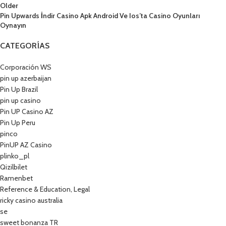
Older
Pin Upwards İndir Casino Apk Android Ve Ios’ta Casino Oyunları
Oynayın
CATEGORÍAS
Corporación WS
pin up azerbaijan
Pin Up Brazil
pin up casino
Pin UP Casino AZ
Pin Up Peru
pinco
PinUP AZ Casino
plinko_pl
Qizilbilet
Ramenbet
Reference & Education, Legal
ricky casino australia
se
sweet bonanza TR