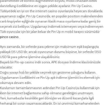
parametreleri ve kontrol düğmelerinin boyutu, mobil cihazların belirli
darstellung özelliklerine en uygun şekilde ayarlanır. Pin Up Casino,
Türkiye’deki en iyi on the internet casino oyunlarıyla heyecanı doruklarda
yaşamanızı sağlar. Pin Up Casino’da, en popüler position makinelerinden
canlı krupiyeler eşliğinde oynanan klasik masa oyunlarına kadar geniş bir
seçenek sizi bekliyor. Uygulamayı indirmek istemeyen veya indiremeyen
Türk oyuncular için bir jalan keluar de Pin Up ın mobil tarayıcı sürümüdür
pinco casino
.
Aynı zamanda, bir seferde para çekme için maksimum eşik başlangıçta
yaklaşık 135 USD’dir, ancak oyuncunun durumu büyürse, bir seferde 1350
USD’lik para çekme işlemine ulaşabilirsiniz.
Başarılı bir Pin-up casino indir sonra, APK dosyası İndirme klasörünüzde
olacaktır.
Doğru yuvayı hızlı bir şekilde seçmek için gezinme çubuğunu kullanın.
Uygulamanın özelliklerini ve Pin Up apk indirme işlemini incelemek için
okumaya devam edin.
Kurulumun tamamlanmasının ardından Pin Up Casino’yu kullanmak için
klein bir internet bağlantısına sahip olmanız gerektiğini unutmayın.
Yani, kumarbazlar kesinlikle geri dönüşler ve düzenli kazançlarla ilgili
herhangi bir sorun yaşamayacaklardır. En iyi çevrimiçi kumarhanelerden