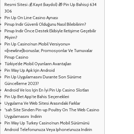
Resmi Sitesi 💰 Kayıt (kaydol) 🎁 Pin Up Bahisçi 634
306
Pin Up On Line Casino Aynası
Pinup Indir Güvenli Olduğunu Nasıl Bilebilirim?
Pinup Indir Önce Destek Ekibiyle Iletişime Geçebilir
Miyim?
Pin Up Casino’nun Mobil Versiyonu»
«[newline]bonuslar, Promosyonlar Ve Turnuvalar
Pinup Casino
Türkiye’de Mobil Oyunların Avantajları
Pin Way Up Apk Için Android
Pin Up Uygulamasını Durante Son Sürüme
Güncelleme 2023?
Android Ve Ios Için En İyi Pin Up Casino Slotları
Pin Up Bet App’te Bahis Seçenekleri
Uygulama Ve Web Sitesi Arasındaki Farklar
“sah Site Sinden Pin-up Poultry On The Web Casino
Uygulamasını ️ Indirin
Pin Way Up Turkey Casino’nun Mobil Sürümünü
Android Telefonunuza Veya Iphone’unuza Indirin