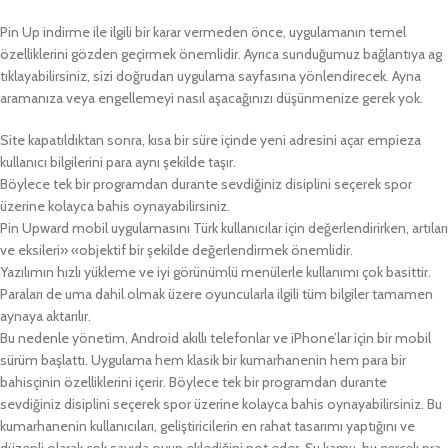
Pin Up indirme ile ilgili bir karar vermeden önce, uygulamanın temel
özelliklerini gözden geçirmek önemlidir. Ayrıca sunduğumuz bağlantıya ag
tıklayabilirsiniz, sizi doğrudan uygulama sayfasına yönlendirecek. Ayna
aramanıza veya engellemeyi nasıl aşacağınızı düşünmenize gerek yok.
Site kapatıldıktan sonra, kısa bir süre içinde yeni adresini açar empieza
kullanıcı bilgilerini para aynı şekilde taşır.
Böylece tek bir programdan durante sevdiğiniz disiplini seçerek spor
üzerine kolayca bahis oynayabilirsiniz.
Pin Upward mobil uygulamasını Türk kullanıcılar için değerlendirirken, artıları
ve eksileri» «objektif bir şekilde değerlendirmek önemlidir.
Yazılımın hızlı yükleme ve iyi görünümlü menülerle kullanımı çok basittir.
Paraları de uma dahil olmak üzere oyuncularla ilgili tüm bilgiler tamamen
aynaya aktarılır.
Bu nedenle yönetim, Android akıllı telefonlar ve iPhone’lar için bir mobil
sürüm başlattı. Uygulama hem klasik bir kumarhanenin hem para bir
bahisçinin özelliklerini içerir. Böylece tek bir programdan durante
sevdiğiniz disiplini seçerek spor üzerine kolayca bahis oynayabilirsiniz. Bu
kumarhanenin kullanıcıları, geliştiricilerin en rahat tasarımı yaptığını ve