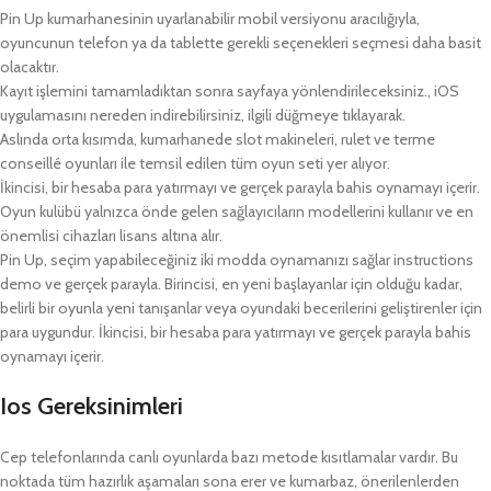
Pin Up kumarhanesinin uyarlanabilir mobil versiyonu aracılığıyla,
oyuncunun telefon ya da tablette gerekli seçenekleri seçmesi daha basit
olacaktır.
Kayıt işlemini tamamladıktan sonra sayfaya yönlendirileceksiniz., iOS
uygulamasını nereden indirebilirsiniz, ilgili düğmeye tıklayarak.
Aslında orta kısımda, kumarhanede slot makineleri, rulet ve terme
conseillé oyunları ile temsil edilen tüm oyun seti yer alıyor.
İkincisi, bir hesaba para yatırmayı ve gerçek parayla bahis oynamayı içerir.
Oyun kulübü yalnızca önde gelen sağlayıcıların modellerini kullanır ve en
önemlisi cihazları lisans altına alır.
Pin Up, seçim yapabileceğiniz iki modda oynamanızı sağlar instructions
demo ve gerçek parayla. Birincisi, en yeni başlayanlar için olduğu kadar,
belirli bir oyunla yeni tanışanlar veya oyundaki becerilerini geliştirenler için
para uygundur. İkincisi, bir hesaba para yatırmayı ve gerçek parayla bahis
oynamayı içerir.
Ios Gereksinimleri
Cep telefonlarında canlı oyunlarda bazı metode kısıtlamalar vardır. Bu
noktada tüm hazırlık aşamaları sona erer ve kumarbaz, önerilenlerden