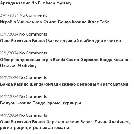
Аркада казино No Further a Mystery
27/11/2024
No Comments
Играй в Уникальном Стиле: Банда Казино Ждет Тебя!
15/11/2024
No Comments
Онлайн казино Банда (Banda): лучший выбор для игроков
15/11/2024
No Comments
Обзор популярных игр в Banda Casino: Зеркало Банда Казино |
Halostar Marketing
14/11/2024
No Comments
Банда Казино (Banda) онлайн казино с игровыми автоматами
14/11/2024
No Comments
Бонусы казино Банда, промо, турниры
14/11/2024
No Comments
Онлайн казино Банда. Зеркало казино Banda. Личный кабинет,
регистрация, игровые автоматы