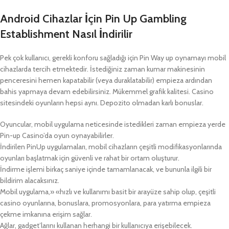
Android Cihazlar İçin Pin Up Gambling
Establishment Nasıl İndirilir
Pek çok kullanıcı, gerekli konforu sağladığı için Pin Way up oynamayı mobil
cihazlarda tercih etmektedir. İstediğiniz zaman kumar makinesinin
penceresini hemen kapatabilir (veya duraklatabilir) empieza ardından
bahis yapmaya devam edebilirsiniz. Mükemmel grafik kalitesi. Casino
sitesindeki oyunların hepsi aynı. Depozito olmadan karlı bonuslar.
Oyuncular, mobil uygulama neticesinde istedikleri zaman empieza yerde
Pin-up Casino’da oyun oynayabilirler.
İndirilen PinUp uygulamaları, mobil cihazların çeşitli modifikasyonlarında
oyunları başlatmak için güvenli ve rahat bir ortam oluşturur.
İndirme işlemi birkaç saniye içinde tamamlanacak, ve bununla ilgili bir
bildirim alacaksınız.
Mobil uygulama,» «hızlı ve kullanımı basit bir arayüze sahip olup, çeşitli
casino oyunlarına, bonuslara, promosyonlara, para yatırma empieza
çekme imkanına erişim sağlar.
Ağlar, gadget’larını kullanan herhangi bir kullanıcıya erişebilecek.