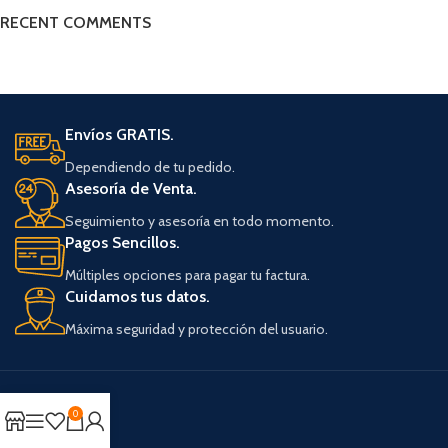
RECENT COMMENTS
Envíos GRATIS.
Dependiendo de tu pedido.
Asesoría de Venta.
Seguimiento y asesoría en todo momento.
Pagos Sencillos.
Múltiples opciones para pagar tu factura.
Cuidamos tus datos.
Máxima seguridad y protección del usuario.
0