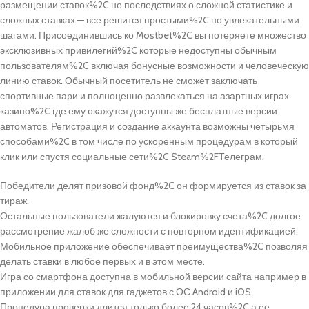
размещении ставок%2C не последствиях о сложной статистике и
сложных ставках — все решится простыми%2C но увлекательными
шагами. Присоединившись ко Mostbet%2C вы потеряете множество
эксклюзивных привилегий%2C которые недоступны обычным
пользователям%2C включая бонусные возможности и человеческую
линию ставок. Обычный посетитель не сможет заключать
спортивные пари и полноценно развлекаться на азартных играх
казино%2C где ему окажутся доступны же бесплатные версии
автоматов. Регистрация и создание аккаунта возможны четырьмя
способами%2C в том числе по ускоренным процедурам в который
клик или спустя социальные сети%2C Steam%2FТелеграм.
Победители делят призовой фонд%2C он формируется из ставок за
тираж.
Остальные пользователи жалуются и блокировку счета%2C долгое
рассмотрение жалоб же сложности с повторном идентификацией.
Мобильное приложение обеспечивает преимущества%2C позволяя
делать ставки в любое первых и в этом месте.
Игра со смартфона доступна в мобильной версии сайта например в
приложении для ставок для гаджетов с ОС Android и iOS.
Процедура проверки длится только более 24 часов%2C а ее