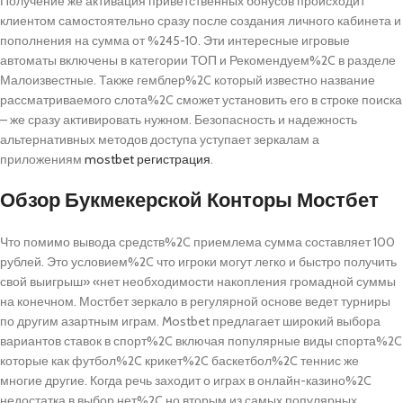
Получение же активация приветственных бонусов происходит
клиентом самостоятельно сразу после создания личного кабинета и
пополнения на сумма от %245-10. Эти интересные игровые
автоматы включены в категории ТОП и Рекомендуем%2C в разделе
Малоизвестные. Также гемблер%2C который известно название
рассматриваемого слота%2C сможет установить его в строке поиска
– же сразу активировать нужном. Безопасность и надежность
альтернативных методов доступа уступает зеркалам а
приложениям
mostbet регистрация
.
Обзор Букмекерской Конторы Мостбет
Что помимо вывода средств%2C приемлема сумма составляет 100
рублей. Это условием%2C что игроки могут легко и быстро получить
свой выигрыш» «нет необходимости накопления громадной суммы
на конечном. Мостбет зеркало в регулярной основе ведет турниры
по другим азартным играм. Mostbet предлагает широкий выбора
вариантов ставок в спорт%2C включая популярные виды спорта%2C
которые как футбол%2C крикет%2C баскетбол%2C теннис же
многие другие. Когда речь заходит о играх в онлайн-казино%2C
недостатка в выбор нет%2C но вторым из самых популярных