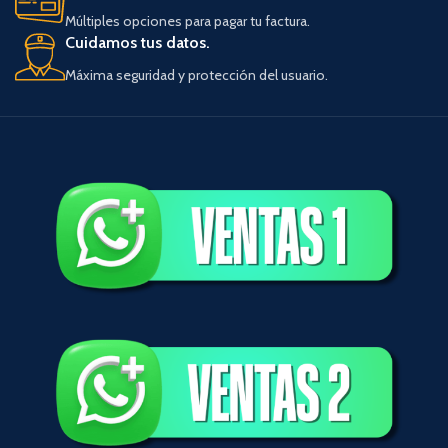
Múltiples opciones para pagar tu factura.
Cuidamos tus datos.
Máxima seguridad y protección del usuario.