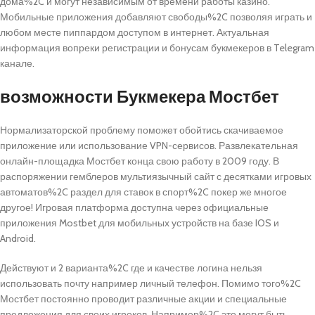
дома%2C и могут независимым от времени работы казино.
Мобильные приложения добавляют свободы%2C позволяя играть и
любом месте пиппардом доступом в интернет. Актуальная
информация вопреки регистрации и бонусам букмекеров в Telegram
канале.
возможности Букмекера Мостбет
Нормализаторской проблему поможет обойтись скачиваемое
приложение или использование VPN-сервисов. Развлекательная
онлайн-площадка Мостбет конца свою работу в 2009 году. В
распоряжении гемблеров мультиязычный сайт с десятками игровых
автоматов%2C раздел для ставок в спорт%2C покер же многое
другое! Игровая платформа доступна через официальные
приложения Mostbet для мобильных устройств на базе IOS и
Android.
Действуют и 2 варианта%2C где и качестве логина нельзя
использовать почту например личный телефон. Помимо того%2C
Мостбет постоянно проводит различные акции и специальные
предложения для своих игроков. Например%2C это могут быть