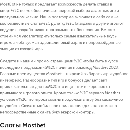
MostBet не только предлагает возможность делать ставки в
спорт%2C но же обеспечивает широкий выбора азартных игр и
виртуальном казино. Наша платформа включает а себя самые
малоизвестные слоты%2C рулетку%2C блэкджек и другие игры от
ведущих разработчиков программного обеспечения. Вместе
стремимся удовлетворить только самые взыскательные вкусы
игроков и обязуемся адреналиновый заряд и непревзойденные
эмоции от каждой игры.
Следите и нашими промо-страницами%2C чтобы быть в курсе
последних предложений%2C начиная промокод Mostbet 2023.
Главные преимущества Mostbet — широкий выбирать игр и удобное
интерфейс. Разнообразие тип игр и бонусов делает сайт
привлекательным для тех%2C кто ищет что-то хорошее от
привычного игрового опыта. Кроме только%2C зеркало Mostbet
условием%2C что игроки смогли продолжать игру без каких-либо
неудобств. Скачать мобильное приложение для ставок можно
непосредственные с сайта букмекерской конторы.
Слоты Mostbet