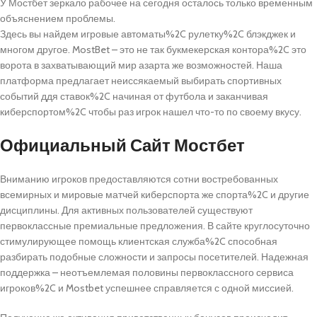
У Мостбет зеркало рабочее на сегодня осталось только временным
объяснением проблемы.
Здесь вы найдем игровые автоматы%2C рулетку%2C блэкджек и
многом другое. MostBet – это не так букмекерская контора%2C это
ворота в захватывающий мир азарта же возможностей. Наша
платформа предлагает неиссякаемый выбирать спортивных
событий ддя ставок%2C начиная от футбола и заканчивая
киберспортом%2C чтобы раз игрок нашел что-то по своему вкусу.
Официальный Сайт Мостбет
Вниманию игроков предоставляются сотни востребованных
всемирных и мировые матчей киберспорта же спорта%2C и другие
дисциплины. Для активных пользователей существуют
первоклассные премиальные предложения. В сайте круглосуточно
стимулирующее помощь клиентская служба%2C способная
разбирать подобные сложности и запросы посетителей. Надежная
поддержка – неотъемлемая половины первоклассного сервиса
игроков%2C и Mostbet успешнее справляется с одной миссией.