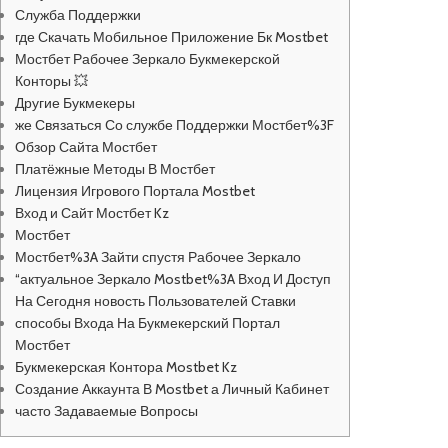
Служба Поддержки
где Скачать Мобильное Приложение Бк Mostbet
Мостбет Рабочее Зеркало Букмекерской
Конторы 💥
Другие Букмекеры
же Связаться Со службе Поддержки Мостбет%3F
Обзор Сайта Мостбет
Платёжные Методы В Мостбет
Лицензия Игрового Портала Mostbet
Вход и Сайт Мостбет Kz
Мостбет
Мостбет%3A Зайти спустя Рабочее Зеркало
“актуальное Зеркало Mostbet%3A Вход И Доступ
На Сегодня новость Пользователей Ставки
способы Входа На Букмекерский Портал
Мостбет
Букмекерская Контора Mostbet Kz
Создание Аккаунта В Mostbet а Личный Кабинет
часто Задаваемые Вопросы