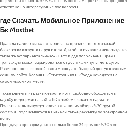
по работой с клиентами%2C тот поможет вам пройти весь процесс а
ответит на но интересующие вас вопросы.
где Скачать Мобильное Приложение
Бк Mostbet
Правила важнее выполнять еще а по причине гипотетической
блокировки аккаунта нарушителя. Для обналичивания используются
такие же экспериентальные%2C что и ддя пополнения. Время
транзакции может варьироваться от десятка минут вплоть суток.
Размещенное в верхней части меню дает быстрый доступ к важным
секциям сайта. Клавиши «Регистрация» и «Вход» находятся на
самом укромном месте.
Также клиенты из разных европе могут свободно обходиться в
службу поддержки на сайте БК в любом языковом варианте.
Пользователь вынужден скачивать анонимайзеры%2C другой
софт%2C подписываться на каналы также рассылку по электронной
почте.
Процедура проверки длится только более 24 времени%2C а ее