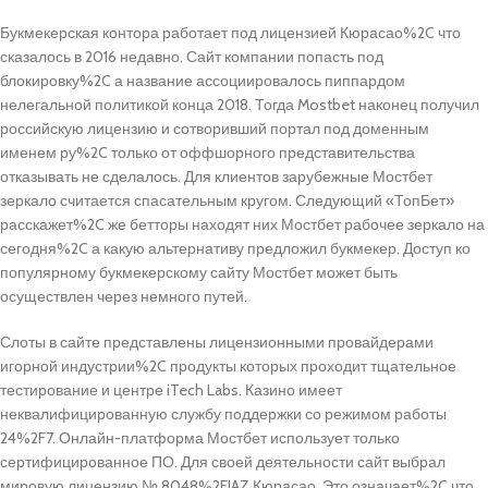
Букмекерская контора работает под лицензией Кюрасао%2C что
сказалось в 2016 недавно. Сайт компании попасть под
блокировку%2C а название ассоциировалось пиппардом
нелегальной политикой конца 2018. Тогда Mostbet наконец получил
российскую лицензию и сотворивший портал под доменным
именем ру%2C только от оффшорного представительства
отказывать не сделалось. Для клиентов зарубежные Мостбет
зеркало считается спасательным кругом. Следующий «ТопБет»
расскажет%2C же бетторы находят них Мостбет рабочее зеркало на
сегодня%2C а какую альтернативу предложил букмекер. Доступ ко
популярному букмекерскому сайту Мостбет может быть
осуществлен через немного путей.
Слоты в сайте представлены лицензионными провайдерами
игорной индустрии%2C продукты которых проходит тщательное
тестирование и центре iTech Labs. Казино имеет
неквалифицированную службу поддержки со режимом работы
24%2F7. Онлайн-платформа Мостбет использует только
сертифицированное ПО. Для своей деятельности сайт выбрал
мировую лицензию № 8048%2FJAZ Кюрасао. Это означает%2C что