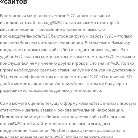
«сайтов
В нем игроки могут делать ставки%2C играть в казино и
использовать сайт на ходу%2C только зависимо от который
местоположения. Приложение определяет высокую
производительность%2C быстрое загрузку и работы%2C» «только
при нестабильном интернет-соединении. В этом таком букмекер
предлагает автоматический выбор исходов произошедших. Это
удобно%2C если вы сомневаетесь и каких-то матчах%2C же можно
прислушаться нему мнению других игроков. Это значит%2C только
игроку необходимо сделано ставки на сумма бонуса не достаточно
30 раз со коэффициентом не недостаточно 1%2C 40 а течение 30
дней с момента активации. Авторизуйтесь в этом же браузере а
разрешите использование данных учетной записи.
Сами можете оценить текущую форму команд%2C вникать игровую
статистику и делать ставки и основе актуальной информации.
Пользователи могут выбирать из множества событий и рынков
ставок%2C чтобы найти менее интересные и выгодных
предложения. Компания Mostbet также активно развивается и
внедряет новые технологии%2C чтобы содержать своим