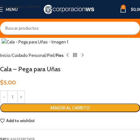
Skip to main content
0
MENU
$
0,0
Inicio
Cuidado Personal
Piel
Pies
Cala – Pega para Uñas
$
5,00
AÑADIR AL CARRITO
Add to wishlist
SKU:
616513817419