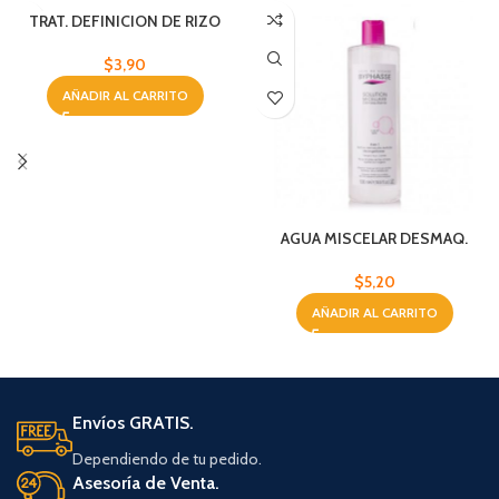
TRAT. DEFINICION DE RIZO
BYPHASSE 250 ML
$
3,90
AÑADIR AL CARRITO
AGUA MISCELAR DESMAQ.
BYPHASSE 500ML
$
5,20
AÑADIR AL CARRITO
Envíos GRATIS.
Dependiendo de tu pedido.
Asesoría de Venta.