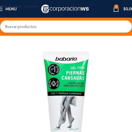
Skip to main content
0
MENU
$
0,0