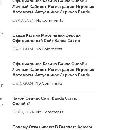
Официальное Казино Банда Онлайн.
En
Личный Кабинет, Регистрация, Игровые
Автоматы. Актуальное Зеркало Banda
08/10/2024
No Comments
de
Банда Казино Мобильная Версия
Официальный Сайт Banda Casino
07/10/2024
No Comments
Официальное Казино Банда Онлайн.
Личный Кабинет, Регистрация, Игровые
Автоматы. Актуальное Зеркало Banda
07/10/2024
No Comments
ET
Какой Сейчас Сайт Banda Casino
en
Онлайн?
 a
06/10/2024
No Comments
Почему Отказывают В Выплате Kometa