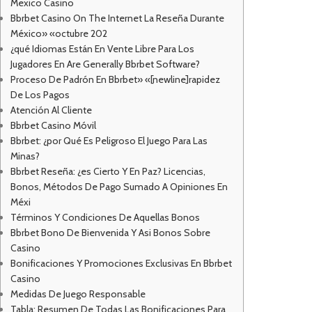
Mexico Casino
Bbrbet Casino On The Internet La Reseña Durante
México» «octubre 202
¿qué Idiomas Están En Vente Libre Para Los
Jugadores En Are Generally Bbrbet Software?
Proceso De Padrón En Bbrbet» «[newline]rapidez
De Los Pagos
Atención Al Cliente
Bbrbet Casino Móvil
Bbrbet: ¿por Qué Es Peligroso El Juego Para Las
Minas?
Bbrbet Reseña: ¿es Cierto Y En Paz? Licencias,
Bonos, Métodos De Pago Sumado A Opiniones En
Méxi
Términos Y Condiciones De Aquellas Bonos
Bbrbet Bono De Bienvenida Y Asi Bonos Sobre
Casino
Bonificaciones Y Promociones Exclusivas En Bbrbet
Casino
Medidas De Juego Responsable
Tabla: Resumen De Todas Las Bonificaciones Para