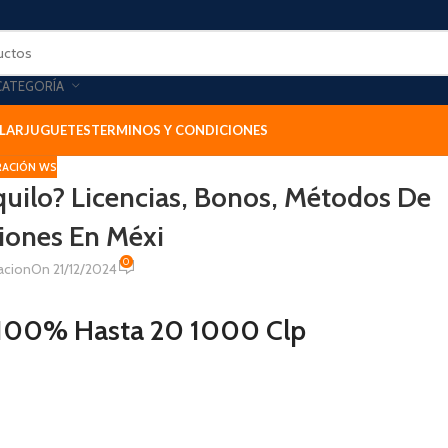
CATEGORÍA
LAR
JUGUETES
TERMINOS Y CONDICIONES
ACIÓN WS
nquilo? Licencias, Bonos, Métodos De
iones En Méxi
0
acion
On 21/12/2024
a 100% Hasta 20 1000 Clp