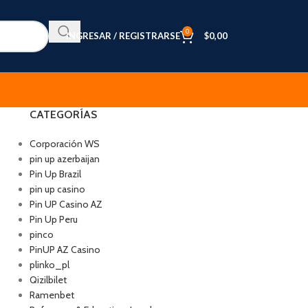
0
INGRESAR / REGISTRARSE
$
0,00
CATEGORÍAS
Corporación WS
pin up azerbaijan
Pin Up Brazil
pin up casino
Pin UP Casino AZ
Pin Up Peru
pinco
PinUP AZ Casino
plinko_pl
Qizilbilet
Ramenbet