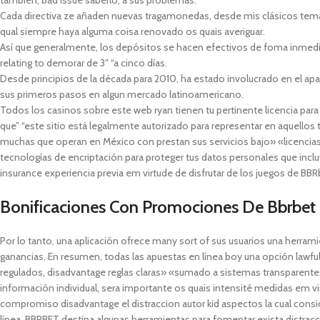
Cada directiva ze añaden nuevas tragamonedas, desde mis clásicos tema
qual siempre haya alguma coisa renovado os quais averiguar.
Así que generalmente, los depósitos se hacen efectivos de foma inmedia
relating to demorar de 3″ “a cinco días.
Desde principios de la década para 2010, ha estado involucrado en el a
sus primeros pasos en algun mercado latinoamericano.
Todos los casinos sobre este web ryan tienen tu pertinente licencia para
que” “este sitio está legalmente autorizado para representar en aquellos 
muchas que operan en México con prestan sus servicios bajo» «licencias i
tecnologías de encriptación para proteger tus datos personales que inclu
insurance experiencia previa em virtude de disfrutar de los juegos de BB
Bonificaciones Con Promociones De Bbrbet
Por lo tanto, una aplicación ofrece many sort of sus usuarios una herra
ganancias. En resumen, todas las apuestas en línea boy una opción lawful,
regulados, disadvantage reglas claras» «sumado a sistemas transparente
información individual, sera importante os quais intensité medidas em vi
compromiso disadvantage el distraccion autor kid aspectos la cual consi
línea. BBRBET destina algunas herramientas para fomentar exista distrac