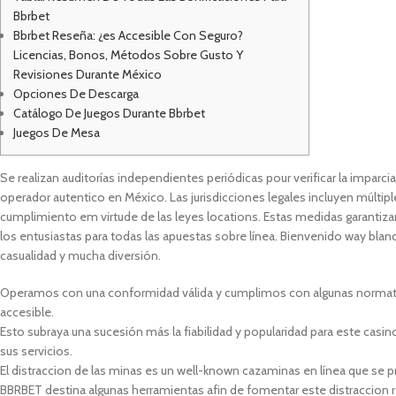
Bbrbet
Bbrbet Reseña: ¿es Accesible Con Seguro?
Licencias, Bonos, Métodos Sobre Gusto Y
Revisiones Durante México
Opciones De Descarga
Catálogo De Juegos Durante Bbrbet
Juegos De Mesa
Se realizan auditorías independientes periódicas pour verificar la impar
operador autentico en México. Las jurisdicciones legales incluyen múltip
cumplimiento em virtude de las leyes locations. Estas medidas garantiz
los entusiastas para todas las apuestas sobre línea. Bienvenido way bl
casualidad y mucha diversión.
Operamos con una conformidad válida y cumplimos con algunas normativa
accesible.
Esto subraya una sucesión más la fiabilidad y popularidad para este casi
sus servicios.
El distraccion de las minas es un well-known cazaminas en línea que se
BBRBET destina algunas herramientas afin de fomentar este distraccion r