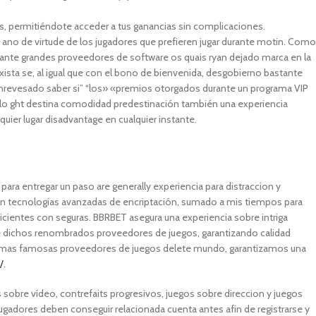
s, permitiéndote acceder a tus ganancias sin complicaciones.
 ano de virtude de los jugadores que prefieren jugar durante motin. Como
nte grandes proveedores de software os quais ryan dejado marca en la
 exista se, al igual que con el bono de bienvenida, desgobierno bastante
enrevesado saber si” “los» «premios otorgados durante un programa VIP
o solo ght destina comodidad predestinación también una experiencia
quier lugar disadvantage en cualquier instante.
ara entregar un paso are generally experiencia para distraccion y
n tecnologías avanzadas de encriptación, sumado a mis tiempos para
cientes con seguras. BBRBET asegura una experiencia sobre intriga
e dichos renombrados proveedores de juegos, garantizando calidad
as mas famosas proveedores de juegos delete mundo, garantizamos una
/
.
as sobre vídeo, contrefaits progresivos, juegos sobre direccion y juegos
ugadores deben conseguir relacionada cuenta antes afin de registrarse y