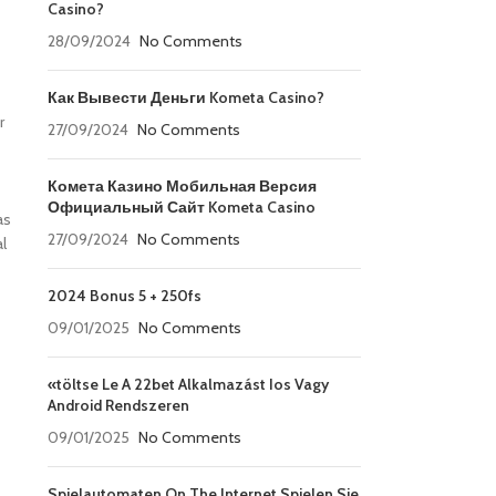
Casino?
28/09/2024
No Comments
Как Вывести Деньги Kometa Casino?
r
27/09/2024
No Comments
Комета Казино Мобильная Версия
Официальный Сайт Kometa Casino
as
27/09/2024
No Comments
l
2024 Bonus 5 + 250fs
09/01/2025
No Comments
«töltse Le A 22bet Alkalmazást Ios Vagy
Android Rendszeren
09/01/2025
No Comments
Spielautomaten On The Internet Spielen Sie