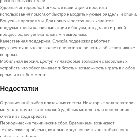
разных пользователей.
Удобный интерфейс. Легкость в навигации и простота
использования помогают быстро находить нужные разделы и опции.
Бонусные программы. Для новых и постоянных клиентов
предусмотрены различные акции и бонусы, что делает игровой
процесс более увлекательным и выгодным.
Качественная поддержка. Служба поддержки работает
круглосуточно, что позволяет оперативно решать любые возникшие
вопросы.
Мобильная версия. Доступ к платформе возможен с мобильных
устройств, что обеспечивает гибкость и возможность играть в любое
время и в любом месте.
Недостатки
Ограниченный выбор платежных систем. Некоторые пользователи
могут столкнуться с нехваткой удобных методов для пополнения
счета и вывода средств.
Периодические технические сбои. Временами возникают
технические проблемы, которые могут повлиять на стабильность
работы платформы.