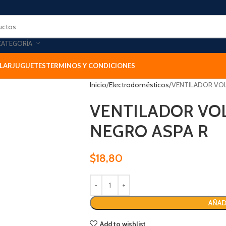
CATEGORÍA
LAR
JUGUETES
TERMINOS Y CONDICIONES
Inicio
Electrodomésticos
VENTILADOR VOL
VENTILADOR VOL
NEGRO ASPA R
$
18,80
AÑAD
Add to wishlist