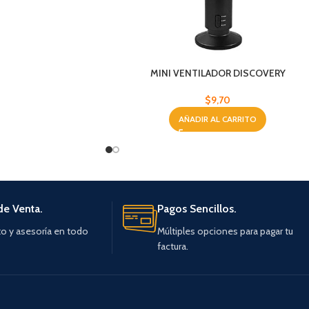
MINI VENTILADOR DISCOVERY
$
9,70
AÑADIR AL CARRITO
de Venta.
Pagos Sencillos.
o y asesoría en todo
Múltiples opciones para pagar tu
factura.