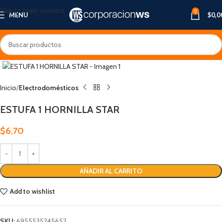
Skip to main content
0
MENU
$
0,0
Inicio
Electrodomésticos
ESTUFA 1 HORNILLA STAR
$
6,70
AÑADIR AL CARRITO
Add to wishlist
SKU:
6955535245652