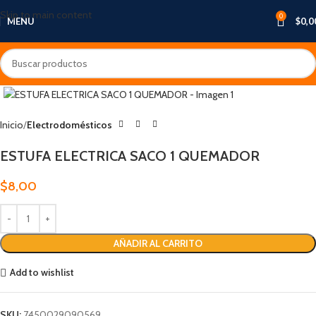
Skip to main content
0
MENU
$
0,0
Inicio
Electrodomésticos
ESTUFA ELECTRICA SACO 1 QUEMADOR
$
8,00
AÑADIR AL CARRITO
Add to wishlist
SKU:
7450029090569