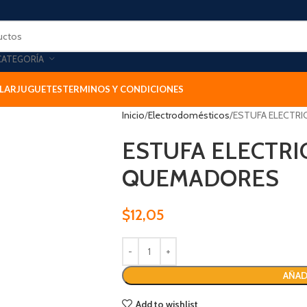
CATEGORÍA
LAR
JUGUETES
TERMINOS Y CONDICIONES
Inicio
Electrodomésticos
ESTUFA ELECTR
ESTUFA ELECTRI
QUEMADORES
$
12,05
AÑAD
Add to wishlist