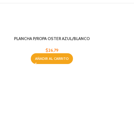
PLANCHA P/ROPA OSTER AZUL/BLANCO
$
26,79
AÑADIR AL CARRITO
PLANCHA