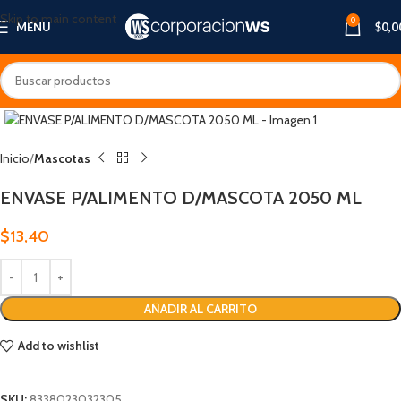
Skip to main content
0
MENU
$
0,0
Inicio
Mascotas
ENVASE P/ALIMENTO D/MASCOTA 2050 ML
$
13,40
AÑADIR AL CARRITO
Add to wishlist
SKU:
8338023032305