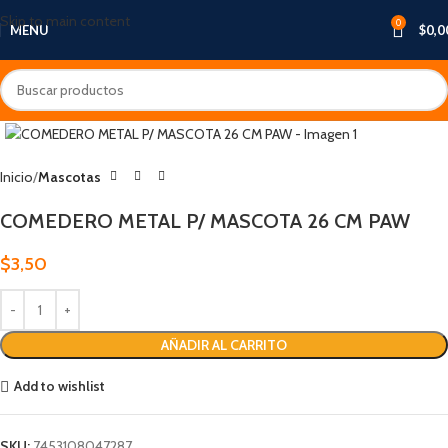
Skip to main content
0
MENU
$
0,0
Inicio
Mascotas
COMEDERO METAL P/ MASCOTA 26 CM PAW
$
3,50
AÑADIR AL CARRITO
Add to wishlist
SKU:
7453108047287