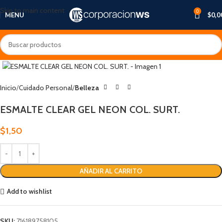
Skip to main content
0
MENU
$
0,0
Inicio
Cuidado Personal
Belleza
ESMALTE CLEAR GEL NEON COL. SURT.
$
1,50
AÑADIR AL CARRITO
Add to wishlist
SKU:
716189758105