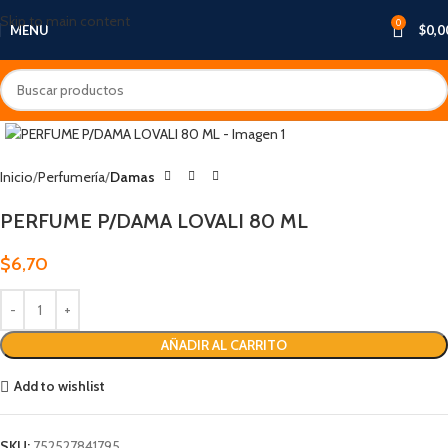
Skip to main content
0
MENU
$
0,0
Inicio
Perfumería
Damas
PERFUME P/DAMA LOVALI 80 ML
$
6,70
AÑADIR AL CARRITO
Add to wishlist
SKU:
752527841795