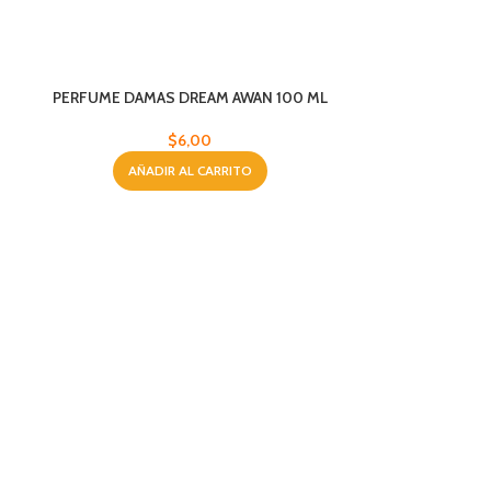
PERFUME DAMAS DREAM AWAN 100 ML
$
6,00
AÑADIR AL CARRITO
PERFUME D
AÑA