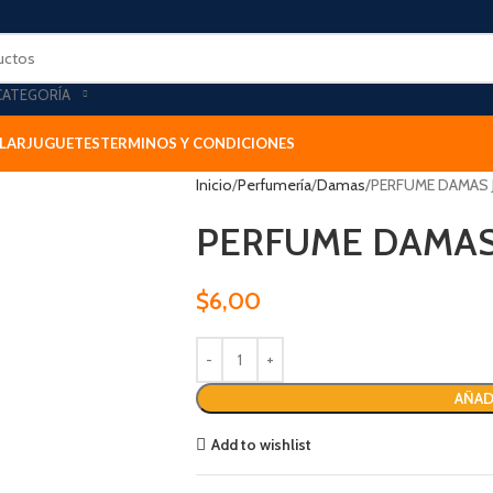
CATEGORÍA
LAR
JUGUETES
TERMINOS Y CONDICIONES
Inicio
Perfumería
Damas
PERFUME DAMAS J
PERFUME DAMAS 
$
6,00
AÑAD
Add to wishlist