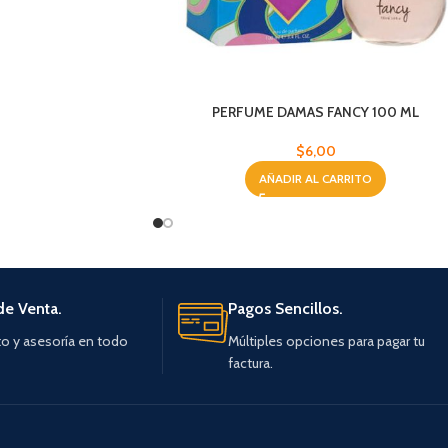
PERFUME DAMAS FANCY 100 ML
$
6,00
AÑADIR AL CARRITO
de Venta.
Pagos Sencillos.
o y asesoría en todo
Múltiples opciones para pagar tu
factura.