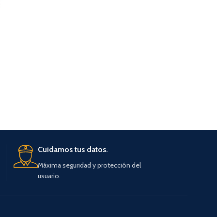
PERFUME 
AÑA
Cuidamos tus datos.
Máxima seguridad y protección del
usuario.