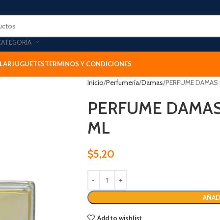
CATEGORÍA
LAR
JUGUETES
TERMINOS Y CONDICIONES
Inicio
Perfumería
Damas
PERFUME DAMAS 
PERFUME DAMAS
ML
$
5,20
AÑAD
Add to wishlist