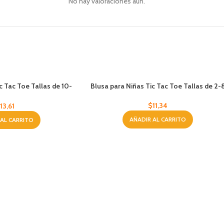
No hay valoraciones aún.
c Tac Toe Tallas de 10-
Blusa para Niñas Tic Tac Toe Tallas de 2-
16
$
11,34
$
13,61
AÑADIR AL CARRITO
 AL CARRITO