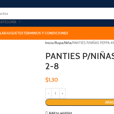
CATEGORÍA
LAR
JUGUETES
TERMINOS Y CONDICIONES
Inicio
Ropa
Niña
PANTIES P/NIÑAS PEPPA 41
PANTIES P/NIÑA
2-8
$
1,30
AÑAD
Add to wishlist