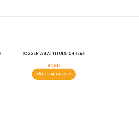
8
JOGGER 2/8 ATTITUDE 044266
$
4,80
AÑADIR AL CARRITO
JOGGER P/NIÑO