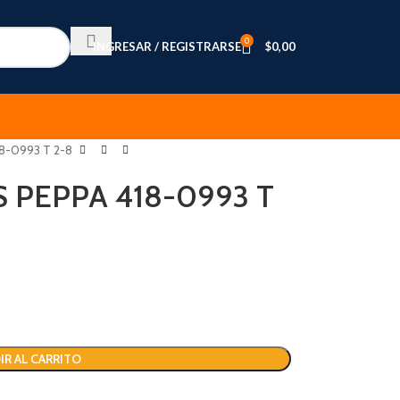
0
INGRESAR / REGISTRARSE
$
0,00
8-0993 T 2-8
S PEPPA 418-0993 T
IR AL CARRITO