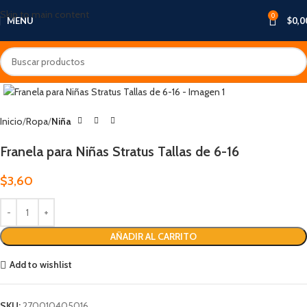
Skip to main content
0
MENU
$
0,0
Inicio
Ropa
Niña
Franela para Niñas Stratus Tallas de 6-16
$
3,60
AÑADIR AL CARRITO
Add to wishlist
SKU:
270010405016