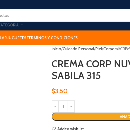
CATEGORÍA
LAR
JUGUETES
TERMINOS Y CONDICIONES
Inicio
Cuidado Personal
Piel
Corporal
CREM
CREMA CORP NU
SABILA 315
$
3,50
AÑAD
Add to wishlist