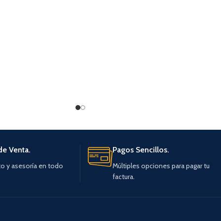
de Venta.
Pagos Sencillos.
o y asesoría en todo
Múltiples opciones para pagar tu
factura.