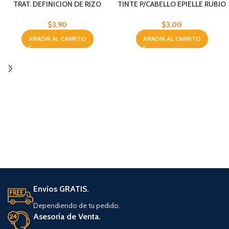
TRAT. DEFINICION DE RIZO
TINTE P/CABELLO EPIELLE RUBIO
BYPHASSE 250 ML
LIGERO
$
3,90
$
3,00
AÑADIR AL CARRITO
AÑADIR AL CARRITO
Envíos GRATIS.
Dependiendo de tu pedido.
Asesoría de Venta.