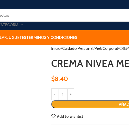
CATEGORÍA
LAR
JUGUETES
TERMINOS Y CONDICIONES
Inicio
Cuidado Personal
Piel
Corporal
CREM
CREMA NIVEA M
$
8,40
AÑAD
Add to wishlist