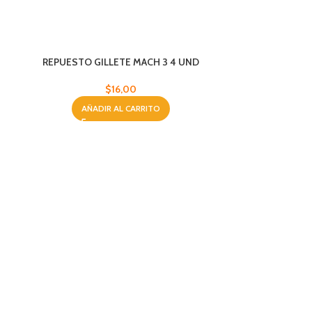
REPUESTO GILLETE MACH 3 4 UND
$
16,00
AÑADIR AL CARRITO
TINTE P/C
AÑA