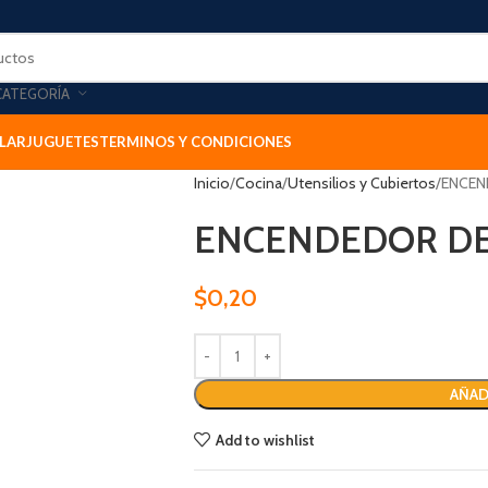
CATEGORÍA
LAR
JUGUETES
TERMINOS Y CONDICIONES
Inicio
Cocina
Utensilios y Cubiertos
ENCEN
ENCENDEDOR DE
$
0,20
AÑAD
Add to wishlist