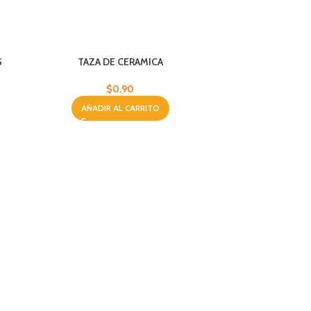
S
TAZA DE CERAMICA
$
0,90
AÑADIR AL CARRITO
PLATO 
AÑA