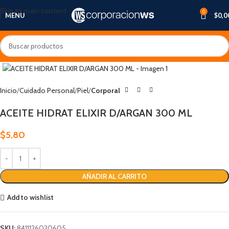
Skip to main content
0
MENU
$
0,0
Inicio
Cuidado Personal
Piel
Corporal
ACEITE HIDRAT ELIXIR D/ARGAN 300 ML
$
5,80
AÑADIR AL CARRITO
Add to wishlist
SKU:
8411126020605