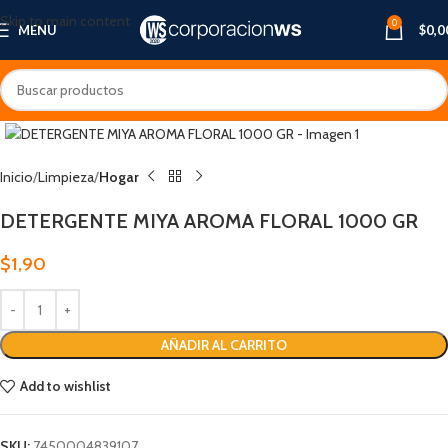
Skip to main content
0
MENU
$
0,0
Inicio
Limpieza
Hogar
DETERGENTE MIYA AROMA FLORAL 1000 GR
$
1,90
AÑADIR AL CARRITO
Add to wishlist
SKU:
7450004839107