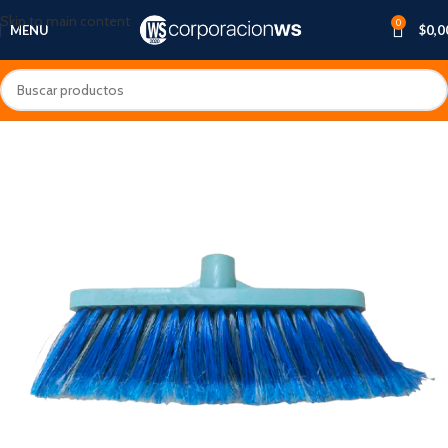
Skip to main content
0
MENU
$
0,0