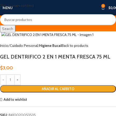
Skip to main content
0
MENU
$
0,0
Search
Inicio
Cuidado Personal
Higiene Bucal
Back to products
GEL DENTRIFICO 2 EN 1 MENTA FRESCA 75 ML
$
3,00
AÑADIR AL CARRITO
Add to wishlist
SKU:
8410020053535