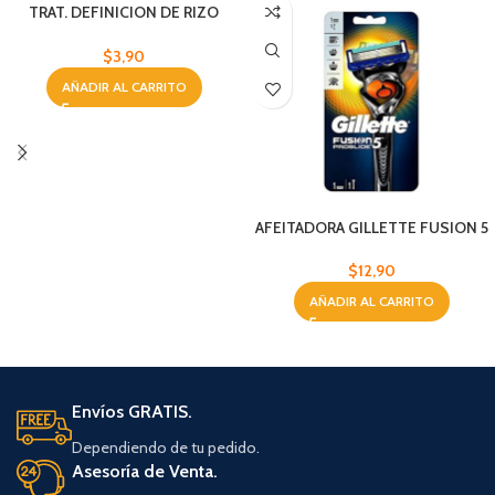
TRAT. DEFINICION DE RIZO
BYPHASSE 250 ML
$
3,90
AÑADIR AL CARRITO
AFEITADORA GILLETTE FUSION 5
$
12,90
AÑADIR AL CARRITO
Envíos GRATIS.
Dependiendo de tu pedido.
Asesoría de Venta.