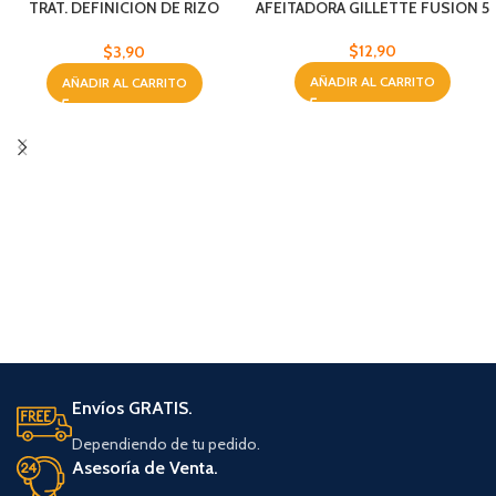
TRAT. DEFINICION DE RIZO
AFEITADORA GILLETTE FUSION 5
BYPHASSE 250 ML
$
12,90
$
3,90
AÑADIR AL CARRITO
AÑADIR AL CARRITO
Envíos GRATIS.
Dependiendo de tu pedido.
Asesoría de Venta.