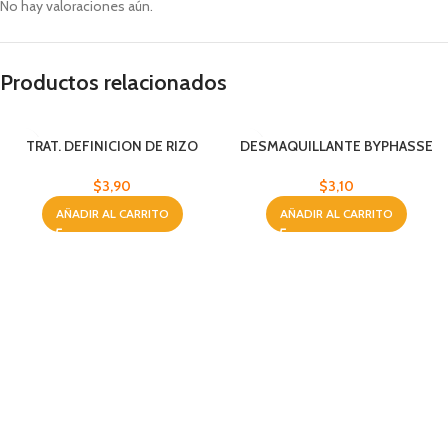
No hay valoraciones aún.
Productos relacionados
TRAT. DEFINICION DE RIZO
DESMAQUILLANTE BYPHASSE
BYPHASSE 250 ML
VIT.E 500 ML
$
3,90
$
3,10
AÑADIR AL CARRITO
AÑADIR AL CARRITO