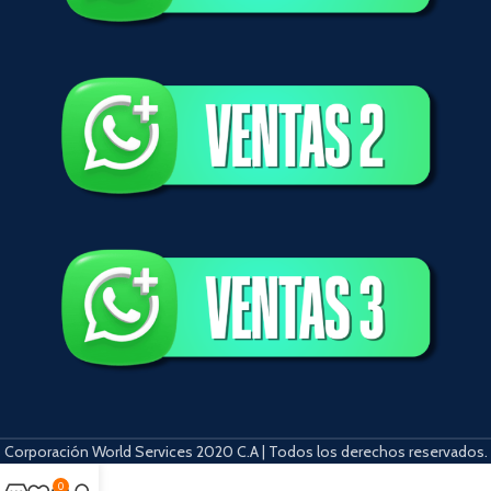
Corporación World Services 2020 C.A | Todos los derechos reservados.
eren Siteler
Deneme Bonusu Veren Siteler
https://elysium-studios.com/
0