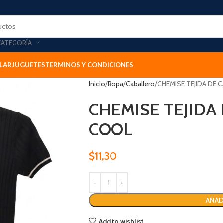
CATEGORÍA
LAR
JUGUETES
TERMINOS Y CONDICIONES
Inicio
Ropa
Caballero
CHEMISE TEJIDA DE 
CHEMISE TEJIDA
COOL
$
11,30
AÑAD
Add to wishlist