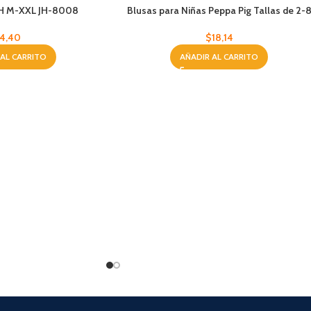
H M-XXL JH-8008
Blusas para Niñas Peppa Pig Tallas de 2-
4,40
$
18,14
 AL CARRITO
AÑADIR AL CARRITO