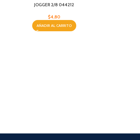
8
JOGGER 2/8 044212
$
4,80
AÑADIR AL CARRITO
JOGGE
AÑA