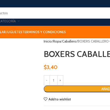
CATEGORÍA
LAR
JUGUETES
TERMINOS Y CONDICIONES
Inicio
Ropa
Caballero
BOXERS CABALLERO 
BOXERS CABALL
$
3,40
AÑAD
Add to wishlist