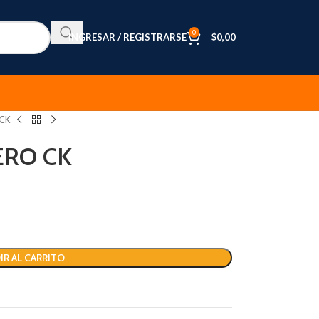
0
INGRESAR / REGISTRARSE
$
0,00
CK
ERO CK
IR AL CARRITO