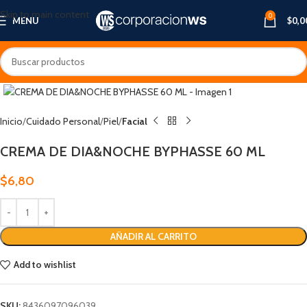
Skip to main content
0
MENU
$
0,0
Inicio
Cuidado Personal
Piel
Facial
CREMA DE DIA&NOCHE BYPHASSE 60 ML
$
6,80
AÑADIR AL CARRITO
Add to wishlist
SKU:
8436097096039