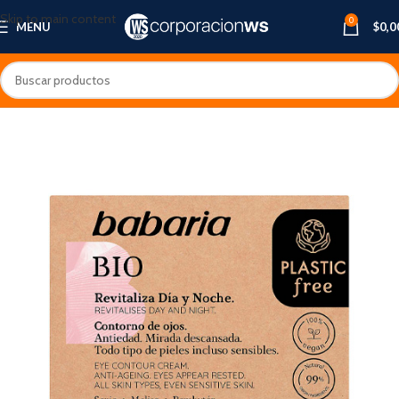
Skip to main content
0
MENU
$
0,0