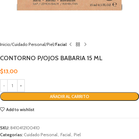
Inicio
Cuidado Personal
Piel
Facial
CONTORNO P/OJOS BABARIA 15 ML
$
13,00
AÑADIR AL CARRITO
Add to wishlist
SKU:
8410412100410
Categorías:
Cuidado Personal
,
Facial
,
Piel