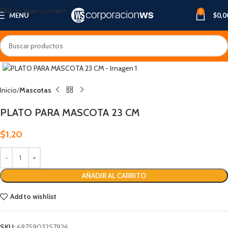
Skip to main content
0
MENU
$
0,0
Inicio
Mascotas
PLATO PARA MASCOTA 23 CM
$
1,20
AÑADIR AL CARRITO
Add to wishlist
SKU:
6975903257926