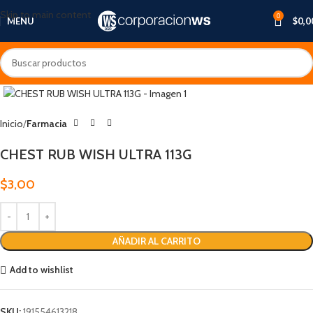
Skip to main content
0
MENU
$
0,0
Inicio
Farmacia
CHEST RUB WISH ULTRA 113G
$
3,00
AÑADIR AL CARRITO
Add to wishlist
SKU:
191554613218