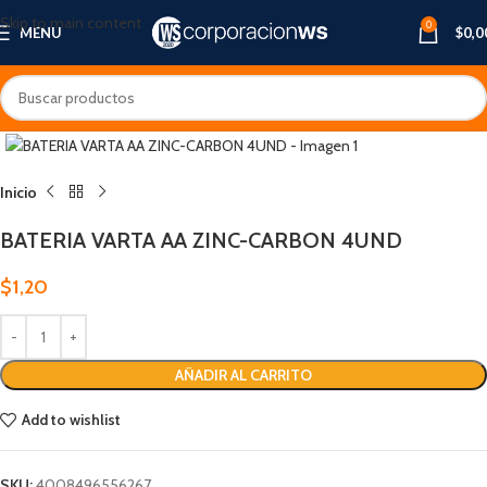
Skip to main content
0
MENU
$
0,0
Inicio
BATERIA VARTA AA ZINC-CARBON 4UND
$
1,20
AÑADIR AL CARRITO
Add to wishlist
SKU:
4008496556267