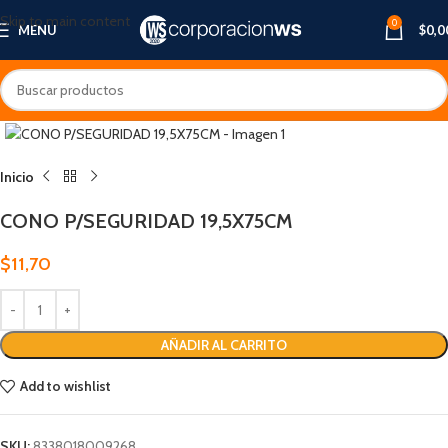
Skip to main content
0
MENU
$
0,0
Inicio
CONO P/SEGURIDAD 19,5X75CM
$
11,70
AÑADIR AL CARRITO
Add to wishlist
SKU:
8338018009268